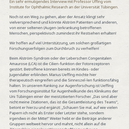
Ein sehr ermutigendes Interview mit Professor Üffing vom
Institute for Ophthalmic Research an der Universität Tübingen.
Noch ist ein Weg zu gehen, aber der Ansatz klingt sehr
vielversprechend und könnte Alström Patienten und anderen,
von einer seltenen (Augen-)erkrankung betroffenen
Menschen, perspektivisch zumindest ihr Restsehen erhalten!
Wir hoffen auf viel Unterstützung, um solchen großartigen
Forschungserfolgen zum Durchbruch zu verhelfen!
Beim Alström-Syndrom oder der Leberschen Congenitalen
Amaurose (LCA) ist die Cilien-funktion der Fotorezeptoren
gestört. Betroffene können bereits im Kindes- oder
Jugendalter erblinden. Marius Ueffing möchte hier
therapeutisch eingreifen und die Sinneszel-len funktionsfähig
halten. In unserem Ranking zur Augenforschung ist Ueffing
vom Forschungsinstitut für Augenheilkunde des Klinikums der
Uni Tübingen einer der meistzitierten Forscher. „Das sind aber
nicht meine Zitationen, das ist die Gesamtleistung des Teams“,
betont er hierzu und ergänzt: „Schauen Sie mal, auf wie vielen
Papern ich nicht als Erster oder Letzter stehe, sondern
irgendwo in der Mitte!“ Weiter hebt er die Beiträge anderer
Gruppen weltweit hervor und mahnt, nicht allein auf die