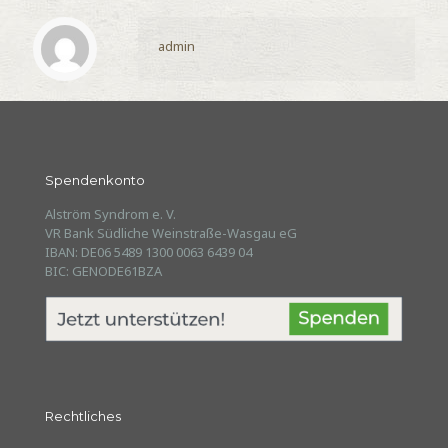
admin
Spendenkonto
Alström Syndrom e. V.
VR Bank Südliche Weinstraße-Wasgau eG
IBAN: DE06 5489 1300 0063 6439 04
BIC: GENODE61BZA
Rechtliches